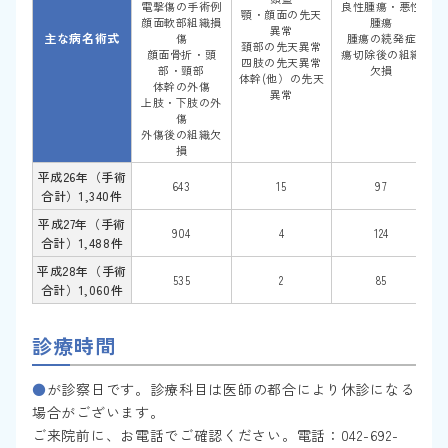
電撃傷の手術例
良性腫瘍・悪性
顎・顔面の先天
顔面軟部組織損
腫瘍
異常
主な病名術式
傷
腫瘍の続発症
頚部の先天異常
顔面骨折・頭
瘍切除後の組織
四肢の先天異常
部・頸部
欠損
体幹(他）の先天
体幹の外傷
異常
上肢・下肢の外
傷
外傷後の組織欠
損
平成26年（手術
643
15
97
合計）1,340件
平成27年（手術
904
4
124
合計）1,488件
平成28年（手術
535
2
85
合計）1,060件
診療時間
●
が診察日です。診療科目は医師の都合により休診になる
場合がございます。
ご来院前に、お電話でご確認ください。電話：042-692-