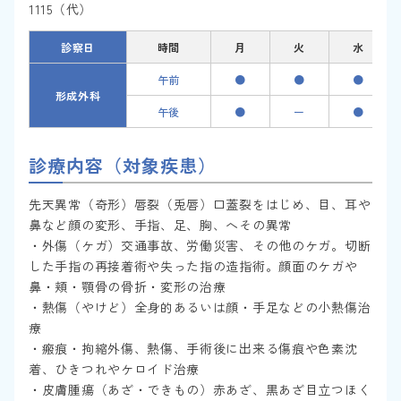
1115（代）
診察日
時間
月
火
水
午前
●
●
●
形成外科
午後
●
ー
●
診療内容（対象疾患）
先天異常（奇形）唇裂（兎唇）口蓋裂をはじめ、目、耳や
鼻など顔の変形、手指、足、胸、へその異常
・外傷（ケガ）交通事故、労働災害、その他のケガ。切断
した手指の再接着術や失った指の造指術。顔面のケガや
鼻・頬・顎骨の骨折・変形の治療
・熱傷（やけど）全身的あるいは顔・手足などの小熱傷治
療
・瘢痕・拘縮外傷、熱傷、手術後に出来る傷痕や色素沈
着、ひきつれやケロイド治療
・皮膚腫瘍（あざ・できもの）赤あざ、黒あざ目立つほく