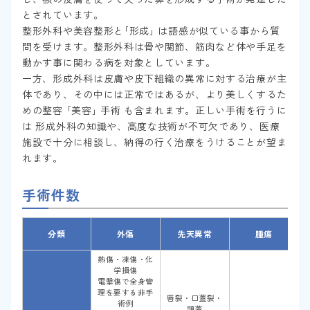
とされています。
整形外科や美容整形と｢形成｣ は語感が似ている事から質
問を受けます。整形外科は骨や関節、筋肉など体や手足を
動かす事に関わる病を対象としています。
一方、形成外科は皮膚や皮下組織の異常に対する治療が主
体であり、その中には正常ではあるが、より美しくするた
めの整容 ｢美容｣ 手術 も含まれます。正しい手術を行うに
は 形成外科の知識や、高度な技術が不可欠であり、医療
施設で十分に相談し、納得の行く治療をうけることが望ま
れます。
手術件数
分類
外傷
先天異常
腫瘍
熱傷・凍傷・化
学損傷
電撃傷で全身管
理を要する非手
唇裂・口蓋裂・
術例
頭蓋