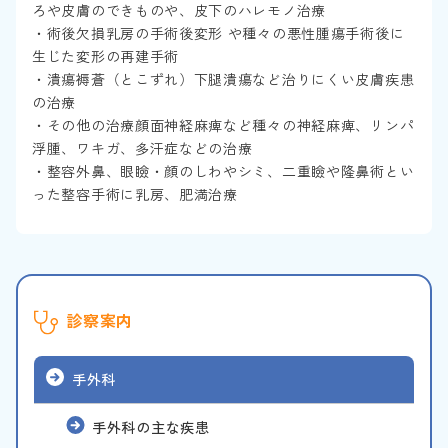
ろや皮膚のできものや、皮下のハレモノ治療
・術後欠損乳房の手術後変形 や種々の悪性腫瘍手術後に
生じた変形の再建手術
・潰瘍褥蒼（とこずれ）下腿潰瘍など治りにくい皮膚疾患
の治療
・その他の治療顔面神経麻痺など種々の神経麻痺、リンパ
浮腫、ワキガ、多汗症などの治療
・整容外鼻、眼瞼・顔のしわやシミ、二重瞼や隆鼻術とい
った整容手術に乳房、肥満治療
診察案内
手外科
手外科の主な疾患