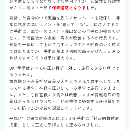
進医療として行なわれてきた手術ですが、安全性と有効性
がさらに高まった形で
保険適応となりました。
骨折した背骨の中で風船を膨らませスペースを確保し、非
常に粘度の高いセメントを"置いてくる"ように注入するこ
の手術は、血管へのセメント漏出などの合併症が極めて少
なく、手術直後から劇的に痛みが改善するのが特長です。
骨折を一瞬にして固めて治すわけですから納得のいく結果
ではありますが、手術直後より術前の痛みがぴたっと治る
わけですからその効果は絶大です。
BKP手術はすべての圧迫骨折に対して施行できるわけでは
ありません。
急性期の圧迫骨折や背骨が大きくつぶれて扁平化してしま
っている場合、神経を圧迫している場合は施行できませ
ん。また、手術直後より痛みは改善しますが骨粗鬆症の背
骨は治ったわけではなく、他の椎体に続発する圧迫骨折を
いかに防ぐかが今後の課題となっています。
平成24年の保険診療改正によりBKP手術は「経皮的椎体形
成術」として正式な手術として認められました。