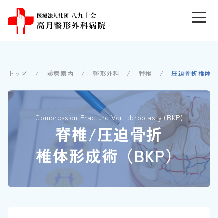
トップ
診療案内
整形外科
脊椎
圧迫骨折椎体形
Compression Fracture Vertebroplasty (BKP)
脊椎/圧迫骨折
椎体形成術（BKP）