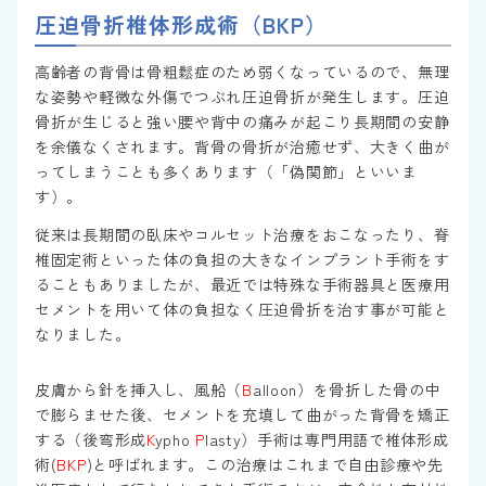
圧迫骨折椎体形成術（BKP）
高齢者の背骨は骨粗鬆症のため弱くなっているので、無理
な姿勢や軽微な外傷でつぶれ圧迫骨折が発生します。圧迫
骨折が生じると強い腰や背中の痛みが起こり長期間の安静
を余儀なくされます。背骨の骨折が治癒せず、大きく曲が
ってしまうことも多くあります（「偽関節」といいま
す）。
従来は長期間の臥床やコルセット治療をおこなったり、脊
椎固定術といった体の負担の大きなインプラント手術をす
ることもありましたが、最近では特殊な手術器具と医療用
セメントを用いて体の負担なく圧迫骨折を治す事が可能と
なりました。
皮膚から針を挿入し、風船（
B
alloon）を骨折した骨の中
で膨らませた後、セメントを充填して曲がった背骨を矯正
する（後弯形成
K
ypho
P
lasty）手術は専門用語で椎体形成
術(
BKP
)と呼ばれます。この治療はこれまで自由診療や先