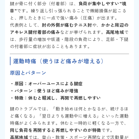
腱が骨に付く部分（付着部）は、
負荷が集中しやすい“境
目”
です。繰り返し引っ張られることで微細損傷が起こる
と、押したときに一点で強い痛み（圧痛）が出ます。
代表例として、
肘の外側が痛むテニス肘
や、
かかと周辺の
アキレス腱付着部の痛み
などが挙げられます。
高尾地域
で
は、歩行量の増加や坂道・階段の負荷により、足部・下腿
の付着部に症状が出ることもあります。
運動時痛（使うほど痛みが増える）
原因とパターン
・原因：オーバーユースによる腱症
・パターン：使うほど痛みが増強
・特徴：休むと軽減し、再開で再燃しやすい
腱のトラブルでは、「動き始めは何とかなるが、続けるほ
ど痛くなる」「翌日よりも運動中に増える」といった運動
時痛がよくみられます。休むと一時的に軽くなる一方で、
同じ負荷を再開すると再燃しやすいのが特徴
です。
高尾地域
では、登山・散策・スポーツ再開などで活動量が