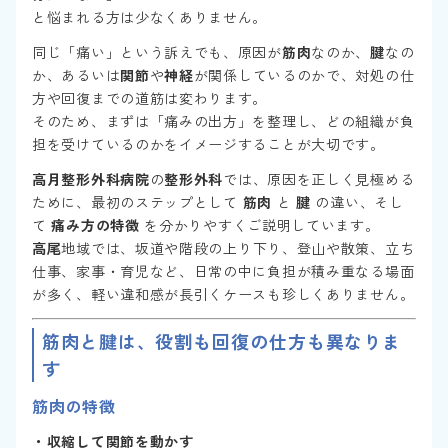
と悩まれる方は少なくありません。
同じ「痛い」という訴えでも、原因が
筋肉
なのか、
腱
なの
か、あるいは
関節
や
神経
が関係しているのかで、対処の仕
方や回復までの道筋は変わります。
そのため、まずは「痛みの出方」を整理し、どの組織が負
担を受けているのかをイメージすることが大切です。
高月整形外科病院
の
整形外科
では、原因を正しく見極める
ために、最初のステップとして
筋肉
と
腱
の違い、そし
て
痛み方の特徴
を分かりやすくご説明しています。
高尾
地域では、坂道や階段の上り下り、登山や散策、立ち
仕事、家事・育児など、日常の中に負担が積み重なる場面
が多く、軽い違和感が長引くケースも珍しくありません。
筋肉
と
腱
は、役割も回復の仕方も異なりま
す
筋肉
の特徴
・収縮して関節を動かす