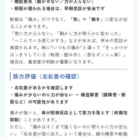
・機能喪失（動かせない／力が入らない）
・断裂が疑われる場合は、早期受診が安全です
断裂は「痛み」だけでなく、
「形」
や
「動き」
に変化が出
ることがあります。
「急に力が入らない」「動かし方が明らかに変わった」
「へこんでいる感じがする」などがあれば、早めの受診が
推奨されます。特に“いつもの痛み”と違って「きっかけが
はっきりしている（転倒・踏み外し・急なダッシュ等）」
場合は、重症度の判断が重要になります。
筋力評価（左右差の確認）
・左右差があるかを確認します
・痛みが少ないのに力が出ない → 構造障害（腱障害・断
裂など）の可能性があります
痛みが強いと、
体が防御反応として筋力を落とす（疼痛性
抑制）
ことがあります。
ただし、「痛みはそこまで強くないのに明らかに力が出な
い」「左右差が急に出た」という場合は、腱の障害や断裂