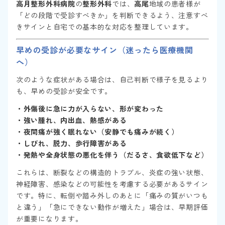
高月整形外科病院
の
整形外科
では、
高尾
地域の患者様が
「どの段階で受診すべきか」を判断できるよう、注意すべ
きサインと自宅での基本的な対応を整理しています。
早めの受診が必要なサイン（迷ったら医療機関
へ）
次のような症状がある場合は、自己判断で様子を見るより
も、早めの受診が安全です。
・外傷後に急に力が入らない、形が変わった
・強い腫れ、内出血、熱感がある
・夜間痛が強く眠れない（安静でも痛みが続く）
・しびれ、脱力、歩行障害がある
・発熱や全身状態の悪化を伴う（だるさ、食欲低下など）
これらは、断裂などの構造的トラブル、炎症の強い状態、
神経障害、感染などの可能性を考慮する必要があるサイン
です。特に、転倒や踏み外しのあとに「痛みの質がいつも
と違う」「急にできない動作が増えた」場合は、早期評価
が重要になります。