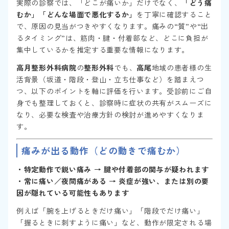
実際の診察では、「どこが痛いか」だけでなく、
「どう痛
むか」「どんな場面で悪化するか」
を丁寧に確認すること
で、原因の見当がつきやすくなります。痛みの“質”や“出
るタイミング”は、筋肉・腱・付着部など、どこに負担が
集中しているかを推定する重要な情報になります。
高月整形外科病院
の
整形外科
でも、
高尾
地域の患者様の生
活背景（坂道・階段・登山・立ち仕事など）を踏まえつ
つ、以下のポイントを軸に評価を行います。受診前にご自
身でも整理しておくと、診察時に症状の共有がスムーズに
なり、必要な検査や治療方針の検討が進めやすくなりま
す。
痛みが出る動作（どの動きで痛むか）
・特定動作で鋭い痛み → 腱や付着部の関与が疑われます
・常に痛い／夜間痛がある → 炎症が強い、または別の要
因が隠れている可能性もあります
例えば「腕を上げるときだけ痛い」「階段でだけ痛い」
「握るときに刺すように痛い」など、動作が限定される場