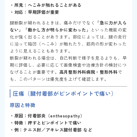
・所見：へこみが触れることがある
・対応：早期評価が重要
腱断裂が疑われるときは、痛みだけでなく
「急に力が入ら
ない」「動かし方が明らかに変わった」
といった機能の変
化が強く出ることがあります。部位によっては、腱の走行
に沿って陥凹（へこみ）が触れたり、筋肉の形が変わった
ように見えることもあります。
断裂が疑われる場合は、自己判断で様子を見るよりも、早
期に評価し、必要に応じて画像検査や治療方針の検討につ
なげることが重要です。
高月整形外科病院・整形外科
で
も、このパターンは優先度を上げて確認します。
圧痛（腱付着部がピンポイントで痛い）
原因と特徴
・原因：付着部炎（enthesopathy）
・特徴：押すとピンポイントで痛い
・例：テニス肘／アキレス腱付着部 など