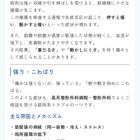
筋肉は強い収縮や引き伸ばしを受けると、筋線維に小さな
損傷が生じます。
この損傷を修復する過程で炎症反応が起こり、
押すと痛
い
、
動かすと痛い
といった症状が現れます。
また、筋膜や筋腹が過度に緊張した状態が続くと、血流が
低下し、老廃物がたまりやすくなります。
その結果
、「重だるさ」
や
「動かしにくさ」
を伴う痛みと
して感じられることがあります。
張り・こわばり
「痛みは強くないが、張っている」「朝や動き始めにこわ
ばる」
このような症状も、
高月整形外科病院・整形外科
でよくご
相談を受ける筋肉系トラブルの一つです。
主な原因とメカニズム
・筋緊張の持続（同一姿勢・冷え・ストレス）
・局所循環の低下