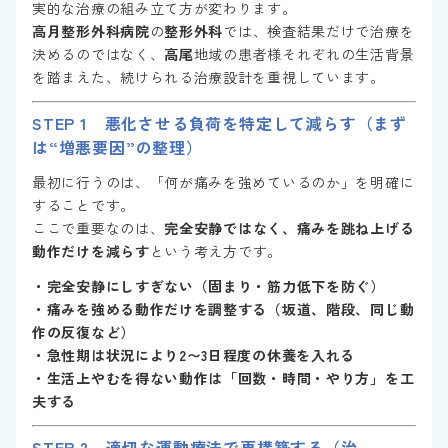
実的な治療の組み立て方が変わります。
高月整形外科病院
の
整形外科
では、検査結果だけで治療を
決めるのではなく、
高尾
地域の患者様それぞれの生活背景
を踏まえた、続けられる治療設計を重視しています。
STEP 1 悪化させる負荷を特定して減らす（まず
は“増悪要因”の整理）
最初に行うのは、「何が痛みを強めているのか」を明確に
することです。
ここで重要なのは、
完全安静ではなく、痛みを跳ね上げる
動作だけを減らす
という考え方です。
・完全安静にしすぎない（固まり・筋力低下を防ぐ）
・痛みを強める動作だけを調整する（坂道、階段、同じ動
作の反復など）
・急性期は状況により2〜3日程度の休養を入れる
・生活上やむを得ない動作は「回数・時間・やり方」を工
夫する
STEP 2 適切な運動療法で再構築する（治