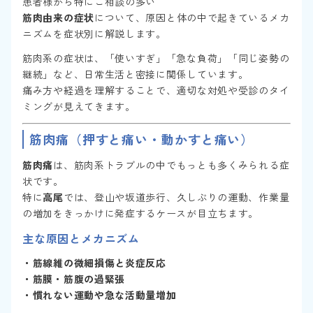
患者様から特にご相談の多い
筋肉由来の症状
について、原因と体の中で起きているメカ
ニズムを症状別に解説します。
筋肉系の症状は、「使いすぎ」「急な負荷」「同じ姿勢の
継続」など、日常生活と密接に関係しています。
痛み方や経過を理解することで、適切な対処や受診のタイ
ミングが見えてきます。
筋肉痛（押すと痛い・動かすと痛い）
筋肉痛
は、筋肉系トラブルの中でもっとも多くみられる症
状です。
特に
高尾
では、登山や坂道歩行、久しぶりの運動、作業量
の増加をきっかけに発症するケースが目立ちます。
主な原因とメカニズム
・筋線維の微細損傷と炎症反応
・筋膜・筋腹の過緊張
・慣れない運動や急な活動量増加