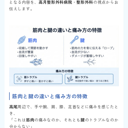
となる内容を、
高月整形外科病院
・
整形外科
の視点からお
伝えします。
筋肉
と
腱
の違いと
痛み方の特徴
高尾
周辺で、手や腕、肩、膝、足首などに痛みを感じたと
き、
「これは
筋肉
の痛みなのか、それとも
腱
のトラブルなのか
分からない」