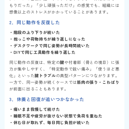
もりだった」「少し頑張っただけ」の感覚でも、組織には
想像以上のストレスがかかっていることがあります。
2．
同じ動作を反復した
・階段の上り下りが続いた
・抱っこや荷物持ちが繰り返しになった
・デスクワークで同じ姿勢が長時間続いた
・DIYで同じ工具動作を繰り返した
同じ動作の反復は、特定の
腱
や付着部（骨との境目）に張
力が集中しやすく、「特定動作で鋭い痛み」「使うほど悪
化」といった
腱トラブル
の典型パターンにつながります。
一方で、同一姿勢が続くケースでは
筋肉の張り・こわばり
が前面に出ることもあります。
3．
休養と回復が追いつかなかった
・痛いまま我慢して続けた
・睡眠不足や疲労が抜けない状態で負荷を重ねた
・休む日が取れず、毎日同じ負担が続いた