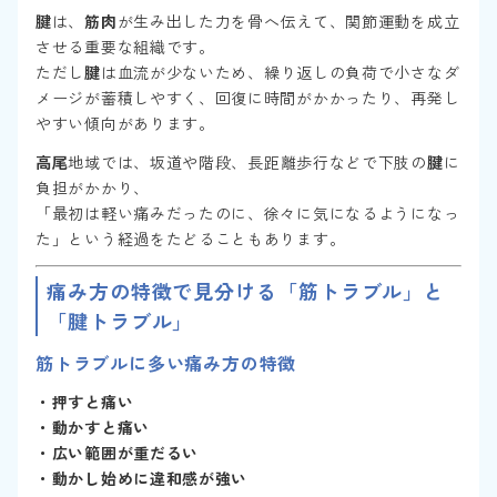
腱
は、
筋肉
が生み出した力を骨へ伝えて、関節運動を成立
させる重要な組織です。
ただし
腱
は血流が少ないため、繰り返しの負荷で小さなダ
メージが蓄積しやすく、回復に時間がかかったり、再発し
やすい傾向があります。
高尾
地域では、坂道や階段、長距離歩行などで下肢の
腱
に
負担がかかり、
「最初は軽い痛みだったのに、徐々に気になるようになっ
た」という経過をたどることもあります。
痛み方の特徴
で見分ける「
筋トラブル
」と
「
腱トラブル
」
筋トラブル
に多い
痛み方の特徴
・押すと痛い
・動かすと痛い
・広い範囲が重だるい
・動かし始めに違和感が強い