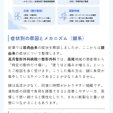
症状別の原因とメカニズム（腱系）
前章では
筋肉由来
の症状を解説しましたが、ここからは
腱
由来
の症状について整理します。
高月整形外科病院
の
整形外科
では、
高尾
地域の患者様から
「特定の動作だけ痛い」「使うほど痛みが増える」といっ
たご相談を多く受けます。こうした痛み方は、腱に負荷が
集中しているサインであることが少なくありません。
腱は血流が少なく、回復に時間がかかりやすい組織です。
違和感の段階で負荷を調整できると改善しやすい一方、我
慢して使い続けると慢性化したり、まれに断裂など重い状
態につながることもあります。