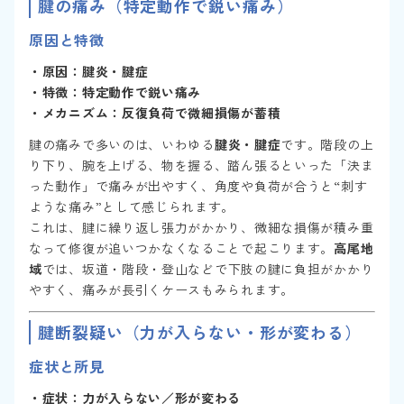
腱の痛み（特定動作で鋭い痛み）
原因と特徴
・原因：腱炎・腱症
・特徴：特定動作で鋭い痛み
・メカニズム：反復負荷で微細損傷が蓄積
腱の痛みで多いのは、いわゆる
腱炎・腱症
です。階段の上
り下り、腕を上げる、物を握る、踏ん張るといった「決ま
った動作」で痛みが出やすく、角度や負荷が合うと“刺す
ような痛み”として感じられます。
これは、腱に繰り返し張力がかかり、微細な損傷が積み重
なって修復が追いつかなくなることで起こります。
高尾地
域
では、坂道・階段・登山などで下肢の腱に負担がかかり
やすく、痛みが長引くケースもみられます。
腱断裂疑い（力が入らない・形が変わる）
症状と所見
・症状：力が入らない／形が変わる