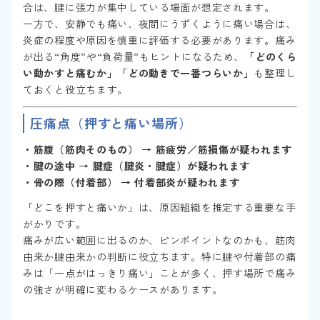
合は、腱に張力が集中している場面が想定されます。
一方で、安静でも痛い、夜間にうずくように痛い場合は、
炎症の程度や原因を慎重に評価する必要があります。痛み
が出る“角度”や“負荷量”もヒントになるため、
「どのくら
い動かすと痛むか」「どの動きで一番つらいか」
も整理し
ておくと役立ちます。
圧痛点（押すと痛い場所）
・筋腹（筋肉そのもの） → 筋疲労／筋損傷が疑われます
・腱の途中 → 腱症（腱炎・腱症）が疑われます
・骨の際（付着部） → 付着部炎が疑われます
「どこを押すと痛いか」は、原因組織を推定する重要な手
がかりです。
痛みが広い範囲に出るのか、ピンポイントなのかも、筋肉
由来か腱由来かの判断に役立ちます。特に腱や付着部の痛
みは「一点がはっきり痛い」ことが多く、押す場所で痛み
の強さが明確に変わるケースがあります。