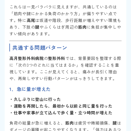
これらは一見バラバラに見えますが、共通しているのは
「筋肉や腱にかかる負荷のかかり方」が偏りやすい点で
す。特に
高尾
は坂道や階段、歩行距離が増えやすい環境も
あり、下肢の
腱
やふくらはぎ周辺の
筋肉
に負担が集中しや
すい傾向があります。
共通する問題パターン
高月整形外科病院
の
整形外科
では、背景要因を整理する際
に「次の3つのどれに当てはまるか」を確認することを重
視しています。ここが見えてくると、痛みが長引く理由
や、再発しやすい行動パターンがはっきりしてきます。
1．
急に量が増えた
・久しぶりに登山に行った
・運動を再開したら、最初から以前と同じ量を行った
・仕事や家事が立て込んで歩く量・立つ時間が増えた
負荷の総量が急に増えると、
筋肉
は疲労や微細損傷、
腱
は
ダメージの蓄積が起こりやすくなります。「体力はあるつ