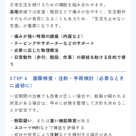
日常生活を続けるための補助を組み合わせます。
高尾
地域では坂道・階段などで痛みが出やすく、生活動作
そのものが負荷になることもあるため、「生活を止めない
支援」が重要になります。
・痛みが強い時期の鎮痛（内服など）
・テーピングやサポーターなどのサポート
・必要に応じた物理療法
・日常動作（歩行、階段、作業）の継続を助ける目的で使
う
STEP 4 画像検査・注射・手術検討（必要なとき
に適切に）
一定期間の治療でも改善が乏しい場合や、断裂が疑われる
所見がある場合は、早めに状態を整理して方針を決めるこ
とが安全です。
・
断裂疑い
、または
重い機能障害
がある
・
エコー
や
MRI
などで構造を評価する
・症状や所見により
注射
などを検討する場合がある