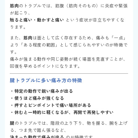
筋肉
のトラブルでは、筋腹（筋肉そのもの）に炎症や緊張
が起こり、
触ると痛い・動かすと痛い
という症状が目立ちやすくな
ります。
また、
筋肉
は面として広く存在するため、痛みも「一点」
より「ある程度の範囲」として感じられやすいのが特徴で
す。
痛みが強まる動作や同じ姿勢が続く場面を見直すことが、
回復を早めるポイントになります。
腱トラブル
に多い
痛み方の特徴
・特定の動作で鋭い痛みが出る
・使うほど痛みが強くなる
・押すとピンポイントで痛い場所がある
・休むと一時的に軽くなるが、再開で再発しやすい
腱
のトラブルでは、階段の上り下り、物を握る、腕を上げ
る、つま先で踏ん張るなど、
決まった動作で痛みが出る
のが特徴です。