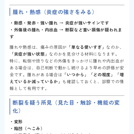
腫れ・熱感（炎症の強さをみる）
・熱感・発赤・強い腫れ → 炎症が強いサインです
・外傷後の腫れ・内出血 → 断裂など重い損傷が疑われま
す
腫れや熱感は、痛みの原因が
「単なる使いすぎ」
なのか、
「炎症が強い状態」
なのかを見分ける材料になります。
特に、転倒や捻りなどの外傷をきっかけに腫れや内出血が
ある場合は、自己判断で動かし続けるより早めの評価が安
全です。腫れがある場合は
「いつから」「どの程度」「増
えているか減っているか」
も確認しておくと、診察での情
報として有用です。
断裂を疑う所見（見た目・触診・機能の変
化）
・変形
・陥凹（へこみ）