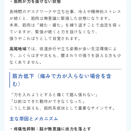
・筋肉が力を抜けない状態
長時間のデスクワークや立ち仕事、冷えや精神的ストレス
が続くと、筋肉は無意識に緊張した状態になります。
本来、筋肉は「縮む・緩む」を繰り返すことで血流を保っ
ていますが、緊張が続くと力を抜けなくなり、
張りやこわばりとして自覚されます。
高尾地域
では、坂道歩行や立ち姿勢が多い生活環境によ
り、ふくらはぎや太もも、腰まわりの張りを訴える方も少
なくありません。
筋力低下（痛みで力が入らない場合を含
む）
「力を入れようとすると痛くて踏ん張れない」
「以前はできた動作ができなくなった」
こうした訴えも、筋肉系症状として重要なサインです。
主な原因とメカニズム
・疼痛性抑制：脳が無意識に出力を落とす