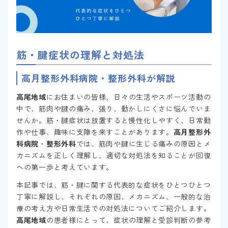
筋・腱症状の理解と対処法
高月整形外科病院
・
整形外科
が解説
高尾地域
にお住まいの皆様、日々の生活やスポーツ活動の
中で、筋肉や腱の痛み、張り、動かしにくさに悩んでいま
せんか。筋・腱症状は放置すると慢性化しやすく、日常動
作や仕事、趣味に支障を来すことがあります。
高月整形外
科病院
・
整形外科
では、筋肉や腱に生じる痛みの原因とメ
カニズムを正しく理解し、適切な対処法を知ることが回復
への第一歩と考えています。
本記事では、筋・腱に関する代表的な症状をひとつひとつ
丁寧に解説し、それぞれの原因、メカニズム、一般的な治
療の考え方や日常生活での対処法についてご紹介します。
高尾地域
の患者様にとって、症状の理解と受診判断の参考