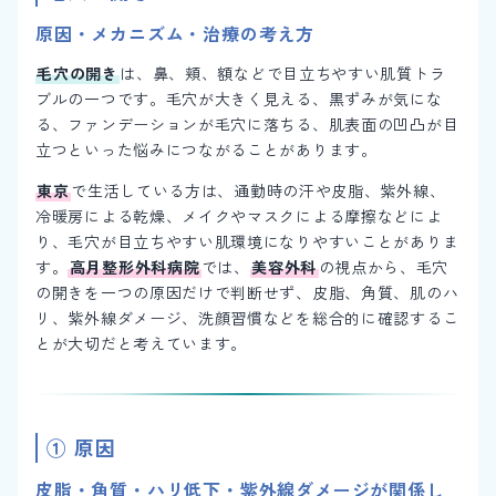
原因・メカニズム・治療の考え方
毛穴の開き
は、鼻、頬、額などで目立ちやすい肌質トラ
ブルの一つです。毛穴が大きく見える、黒ずみが気にな
る、ファンデーションが毛穴に落ちる、肌表面の凹凸が目
立つといった悩みにつながることがあります。
東京
で生活している方は、通勤時の汗や皮脂、紫外線、
冷暖房による乾燥、メイクやマスクによる摩擦などによ
り、毛穴が目立ちやすい肌環境になりやすいことがありま
す。
高月整形外科病院
では、
美容外科
の視点から、毛穴
の開きを一つの原因だけで判断せず、皮脂、角質、肌のハ
リ、紫外線ダメージ、洗顔習慣などを総合的に確認するこ
とが大切だと考えています。
① 原因
皮脂・角質・ハリ低下・紫外線ダメージが関係し