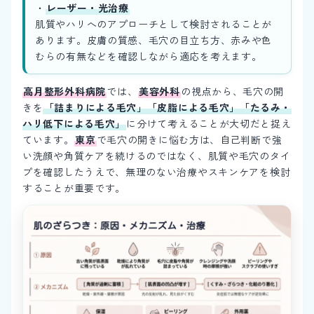
・
レーザー・光治療
肌質やハリへのアプローチとして検討されることが
あります。皮膚の質感、毛穴の目立ち方、赤みや色
むらの有無などを確認しながら適応を考えます。
高月整形外科病院
では、
美容外科
の視点から、毛穴の開
きを
「詰まりによる毛穴」「皮脂による毛穴」「たるみ・
ハリ低下による毛穴」
に分けて考えることが大切だと捉え
ています。
東京
で毛穴の開きに悩む方は、自己判断で強
い洗顔や角質ケアを続けるのではなく、肌質や毛穴のタイ
プを確認したうえで、無理のない治療やスキンケアを検討
することが重要です。