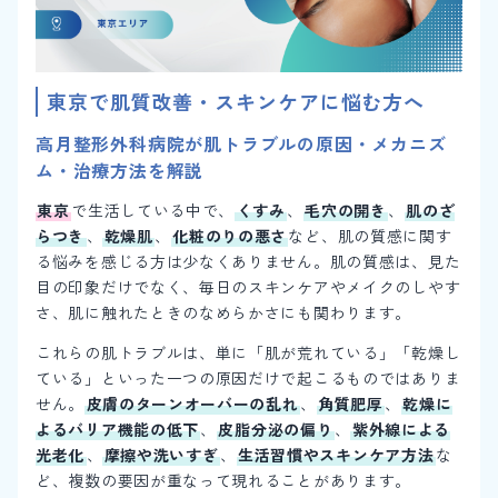
東京で肌質改善・スキンケアに悩む方へ
高月整形外科病院が肌トラブルの原因・メカニズ
ム・治療方法を解説
東京
で生活している中で、
くすみ
、
毛穴の開き
、
肌のざ
らつき
、
乾燥肌
、
化粧のりの悪さ
など、肌の質感に関す
る悩みを感じる方は少なくありません。肌の質感は、見た
目の印象だけでなく、毎日のスキンケアやメイクのしやす
さ、肌に触れたときのなめらかさにも関わります。
これらの肌トラブルは、単に「肌が荒れている」「乾燥し
ている」といった一つの原因だけで起こるものではありま
せん。
皮膚のターンオーバーの乱れ
、
角質肥厚
、
乾燥に
よるバリア機能の低下
、
皮脂分泌の偏り
、
紫外線による
光老化
、
摩擦や洗いすぎ
、
生活習慣やスキンケア方法
な
ど、複数の要因が重なって現れることがあります。