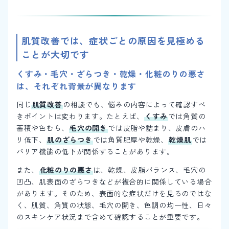
肌質改善では、症状ごとの原因を見極める
ことが大切です
くすみ・毛穴・ざらつき・乾燥・化粧のりの悪さ
は、それぞれ背景が異なります
同じ
肌質改善
の相談でも、悩みの内容によって確認すべ
きポイントは変わります。たとえば、
くすみ
では角質の
蓄積や色むら、
毛穴の開き
では皮脂や詰まり、皮膚のハ
リ低下、
肌のざらつき
では角質肥厚や乾燥、
乾燥肌
では
バリア機能の低下が関係することがあります。
また、
化粧のりの悪さ
は、乾燥、皮脂バランス、毛穴の
凹凸、肌表面のざらつきなどが複合的に関係している場合
があります。そのため、表面的な症状だけを見るのではな
く、肌質、角質の状態、毛穴の開き、色調の均一性、日々
のスキンケア状況まで含めて確認することが重要です。