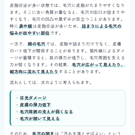
皮脂分泌が多い状態では、毛穴に皮脂がたまりやすくなり
ます。そこに古い角質が重なると、毛穴の出口が詰まりや
すくなり、毛穴の凹凸や黒ずみが目立つことがあります。
特に
鼻や額
は皮脂分泌が多いため、
詰まりによる毛穴の
悩みが出やすい部位
です。
一方で、
頬の毛穴
では、皮脂や詰まりだけでなく、皮膚
のハリ低下が関係することがあります。紫外線によるダメ
ージが蓄積すると、肌の弾力が低下し、毛穴周囲を支える
力が弱くなります。その結果、
毛穴が広がって見えたり、
縦方向に流れて見えたり
することがあります。
流れとしては、次のように考えられます。
・
日光ダメージ
・
皮膚の弾力低下
・
毛穴周囲の支えが弱くなる
・
毛穴が開いて見える
そのため、
毛穴の開き
は「汚れを落とせばよい」という