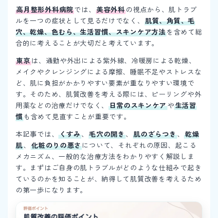
高月整形外科病院
では、
美容外科
の視点から、肌トラブ
ルを一つの症状として見るだけでなく、
肌質、角質、毛
穴、乾燥、色むら、生活習慣、スキンケア方法
を含めて総
合的に考えることが大切だと考えています。
東京
は、通勤や外出による紫外線、冷暖房による乾燥、
メイクやクレンジングによる摩擦、睡眠不足やストレスな
ど、肌に負担がかかりやすい要素が重なりやすい環境で
す。そのため、肌質改善を考える際には、ピーリングや外
用薬などの治療だけでなく、
日常のスキンケア
や
生活習
慣
も含めて見直すことが重要です。
本記事では、
くすみ
、
毛穴の開き
、
肌のざらつき
、
乾燥
肌
、
化粧のりの悪さ
について、それぞれの原因、起こる
メカニズム、一般的な治療方法をわかりやすく解説しま
す。まずはご自身の肌トラブルがどのような仕組みで起き
ているのかを知ることが、納得して肌質改善を考えるため
の第一歩になります。