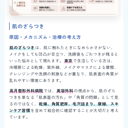
肌のざらつき
原因・メカニズム・治療の考え方
肌のざらつき
は、肌に触れたときになめらかさがない、
メイクをしても凹凸が目立つ、洗顔後もごわつきが残ると
いった悩みとして現れます。
東京
で生活している方は、
冷暖房による乾燥、紫外線、メイクやマスクによる摩擦、
クレンジングや洗顔の刺激などが重なり、肌表面の角質が
乱れやすい環境にあります。
高月整形外科病院
では、
美容外科
の視点から、肌のざら
つきを単なる「肌表面の汚れ」や「角質の問題」として見
るのではなく、
乾燥、角質肥厚、毛穴詰まり、摩擦、スキ
ンケア習慣
を含めて総合的に確認することが大切だと考え
ています。