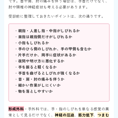
です。首や肩、肘の痛みを伴う場合は、手首だけでなく、
肘や頸椎の神経症状も考える必要があります。
受診前に整理しておきたいポイントは、次の通りです。
・
親指・人差し指・中指がしびれるか
・
薬指は親指側だけがしびれるか
・
小指もしびれるか
・
手のひら側のしびれか、手の甲側も含むか
・
片手だけか、両手に症状があるか
・
夜間や明け方に悪化するか
・
手を振ると軽くなるか
・
手首を曲げるとしびれが強くなるか
・
首・肩・肘の痛みを伴うか
・
細かい作業がしにくいか
・
物を落としやすいか
形成外科
・手外科では、手・指のしびれを単なる感覚の異
常として見るだけでなく、
神経の圧迫
、
筋力低下
、
つまむ