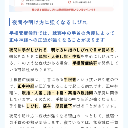
夜間や明け方に強くなるしびれ
手根管症候群では、就寝中の手首の角度によって
正中神経への圧迫が強くなることがあります
夜間に手がしびれる
、
明け方に指のしびれで目が覚める
、
朝起きたときに
親指・人差し指・中指
を中心にしびれてい
る。このような症状がある場合、
手根管症候群
が関係して
いる可能性があります。
手根管症候群は、手首にある
手根管
という狭い通り道の中
で、
正中神経
が圧迫されることで起こる病気です。正中神
経は、
親指・人差し指・中指・薬指の親指側
の感覚に関係
しています。そのため、手根管の中で圧迫が強くなると、
手や指に
しびれ
、
痛み
、
感覚低下
が出ることがあります。
夜間や明け方に症状が強くなる理由の一つとして、就寝中
の手首の姿勢が関係します。寝ている間は、無意識に手首