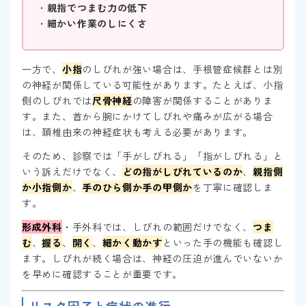
・
親指でつまむ力の低下
・
細かい作業のしにくさ
一方で、
小指
のしびれが強い場合は、手根管症候群とは別
の神経が関係している可能性があります。たとえば、小指
側のしびれでは
尺骨神経
の障害が関係することがありま
す。また、首から腕にかけてしびれや痛みが広がる場合
は、頚椎由来の神経症状も考える必要があります。
そのため、診察では「手がしびれる」「指がしびれる」と
いう訴えだけでなく、
どの指がしびれているのか
、
親指側
か小指側か
、
手のひら側か手の甲側か
を丁寧に確認しま
す。
形成外科
・手外科では、しびれの範囲だけでなく、
つま
む
、
握る
、
開く
、
細かく動かす
といった手の機能も確認し
ます。しびれが続く場合は、神経の圧迫が進んでいないか
を早めに確認することが重要です。
リスク因子と症状の進行