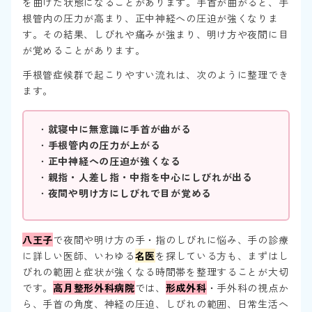
を曲げた状態になることがあります。手首が曲がると、手
根管内の圧力が高まり、正中神経への圧迫が強くなりま
す。その結果、しびれや痛みが強まり、明け方や夜間に目
が覚めることがあります。
手根管症候群で起こりやすい流れは、次のように整理でき
ます。
・
就寝中に無意識に手首が曲がる
・
手根管内の圧力が上がる
・
正中神経への圧迫が強くなる
・
親指・人差し指・中指を中心にしびれが出る
・
夜間や明け方にしびれで目が覚める
八王子
で夜間や明け方の手・指のしびれに悩み、手の診療
に詳しい医師、いわゆる
名医
を探している方も、まずはし
びれの範囲と症状が強くなる時間帯を整理することが大切
です。
高月整形外科病院
では、
形成外科
・手外科の視点か
ら、手首の角度、神経の圧迫、しびれの範囲、日常生活へ