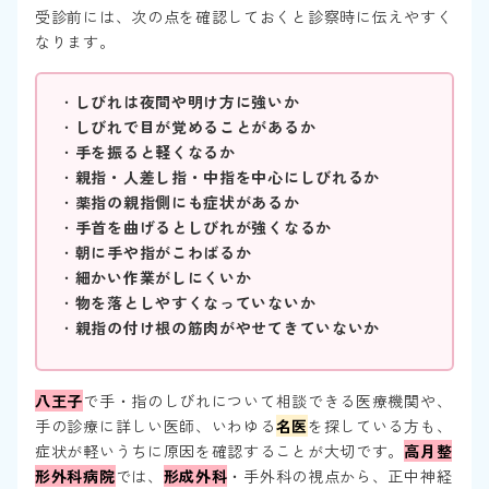
受診前には、次の点を確認しておくと診察時に伝えやすく
なります。
・
しびれは夜間や明け方に強いか
・
しびれで目が覚めることがあるか
・
手を振ると軽くなるか
・
親指・人差し指・中指を中心にしびれるか
・
薬指の親指側にも症状があるか
・
手首を曲げるとしびれが強くなるか
・
朝に手や指がこわばるか
・
細かい作業がしにくいか
・
物を落としやすくなっていないか
・
親指の付け根の筋肉がやせてきていないか
八王子
で手・指のしびれについて相談できる医療機関や、
手の診療に詳しい医師、いわゆる
名医
を探している方も、
症状が軽いうちに原因を確認することが大切です。
高月整
形外科病院
では、
形成外科
・手外科の視点から、正中神経