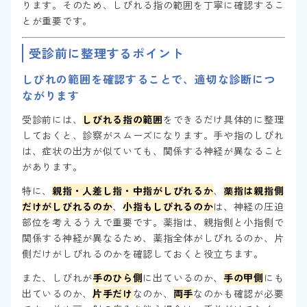
ります。そのため、しびれる指の範囲を丁寧に確認するこ
とが重要です。
受診前に整理するポイント
しびれの範囲を確認することで、適切な診断につ
ながります
受診前には、
しびれる指の範囲
をできるだけ具体的に整理
しておくと、診察がスムーズになります。手や指のしびれ
は、症状の出方が似ていても、関係する神経が異なること
があります。
特に、
親指・人差し指・中指がしびれるか
、
薬指は親指側
だけがしびれるのか
、
小指もしびれるのか
は、神経の圧迫
部位を考えるうえで重要です。薬指は、親指側と小指側で
関係する神経が異なるため、薬指全体がしびれるのか、片
側だけがしびれるのかを確認しておくと役立ちます。
また、しびれが
手のひら側
に出ているのか、
手の甲側
にも
出ているのか、
片手だけ
なのか、
両手
なのかも確認が必要