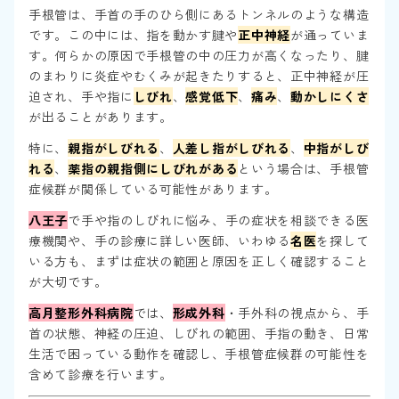
手根管は、手首の手のひら側にあるトンネルのような構造
です。この中には、指を動かす腱や
正中神経
が通っていま
す。何らかの原因で手根管の中の圧力が高くなったり、腱
のまわりに炎症やむくみが起きたりすると、正中神経が圧
迫され、手や指に
しびれ
、
感覚低下
、
痛み
、
動かしにくさ
が出ることがあります。
特に、
親指がしびれる
、
人差し指がしびれる
、
中指がしび
れる
、
薬指の親指側にしびれがある
という場合は、手根管
症候群が関係している可能性があります。
八王子
で手や指のしびれに悩み、手の症状を相談できる医
療機関や、手の診療に詳しい医師、いわゆる
名医
を探して
いる方も、まずは症状の範囲と原因を正しく確認すること
が大切です。
高月整形外科病院
では、
形成外科
・手外科の視点から、手
首の状態、神経の圧迫、しびれの範囲、手指の動き、日常
生活で困っている動作を確認し、手根管症候群の可能性を
含めて診療を行います。