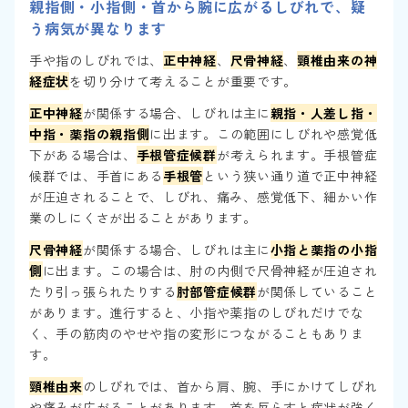
親指側・小指側・首から腕に広がるしびれで、疑
う病気が異なります
手や指のしびれでは、
正中神経
、
尺骨神経
、
頸椎由来の神
経症状
を切り分けて考えることが重要です。
正中神経
が関係する場合、しびれは主に
親指・人差し指・
中指・薬指の親指側
に出ます。この範囲にしびれや感覚低
下がある場合は、
手根管症候群
が考えられます。手根管症
候群では、手首にある
手根管
という狭い通り道で正中神経
が圧迫されることで、しびれ、痛み、感覚低下、細かい作
業のしにくさが出ることがあります。
尺骨神経
が関係する場合、しびれは主に
小指と薬指の小指
側
に出ます。この場合は、肘の内側で尺骨神経が圧迫され
たり引っ張られたりする
肘部管症候群
が関係していること
があります。進行すると、小指や薬指のしびれだけでな
く、手の筋肉のやせや指の変形につながることもありま
す。
頸椎由来
のしびれでは、首から肩、腕、手にかけてしびれ
や痛みが広がることがあります。首を反らすと症状が強く