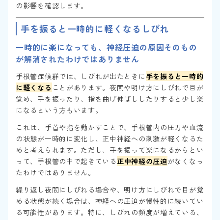
の影響を確認します。
手を振ると一時的に軽くなるしびれ
一時的に楽になっても、神経圧迫の原因そのもの
が解消されたわけではありません
手根管症候群では、しびれが出たときに
手を振ると一時的
に軽くなる
ことがあります。夜間や明け方にしびれで目が
覚め、手を振ったり、指を曲げ伸ばししたりすると少し楽
になるという方もいます。
これは、手首や指を動かすことで、手根管内の圧力や血流
の状態が一時的に変化し、正中神経への刺激が軽くなるた
めと考えられます。ただし、手を振って楽になるからとい
って、手根管の中で起きている
正中神経の圧迫
がなくなっ
たわけではありません。
繰り返し夜間にしびれる場合や、明け方にしびれで目が覚
める状態が続く場合は、神経への圧迫が慢性的に続いてい
る可能性があります。特に、しびれの頻度が増えている、