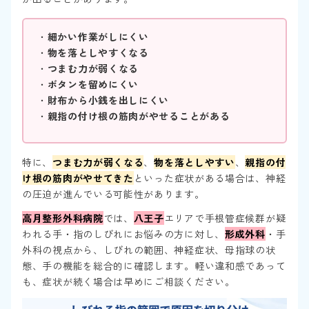
・
細かい作業がしにくい
・
物を落としやすくなる
・
つまむ力が弱くなる
・
ボタンを留めにくい
・
財布から小銭を出しにくい
・
親指の付け根の筋肉がやせることがある
特に、
つまむ力が弱くなる
、
物を落としやすい
、
親指の付
け根の筋肉がやせてきた
といった症状がある場合は、神経
の圧迫が進んでいる可能性があります。
高月整形外科病院
では、
八王子
エリアで手根管症候群が疑
われる手・指のしびれにお悩みの方に対し、
形成外科
・手
外科の視点から、しびれの範囲、神経症状、母指球の状
態、手の機能を総合的に確認します。軽い違和感であって
も、症状が続く場合は早めにご相談ください。