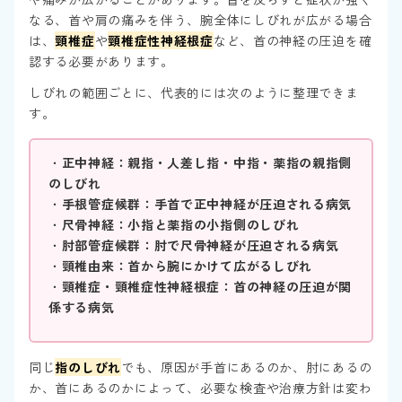
なる、首や肩の痛みを伴う、腕全体にしびれが広がる場合
は、
頸椎症
や
頸椎症性神経根症
など、首の神経の圧迫を確
認する必要があります。
しびれの範囲ごとに、代表的には次のように整理できま
す。
・
正中神経：親指・人差し指・中指・薬指の親指側
のしびれ
・
手根管症候群：手首で正中神経が圧迫される病気
・
尺骨神経：小指と薬指の小指側のしびれ
・
肘部管症候群：肘で尺骨神経が圧迫される病気
・
頸椎由来：首から腕にかけて広がるしびれ
・
頸椎症・頸椎症性神経根症：首の神経の圧迫が関
係する病気
同じ
指のしびれ
でも、原因が手首にあるのか、肘にあるの
か、首にあるのかによって、必要な検査や治療方針は変わ