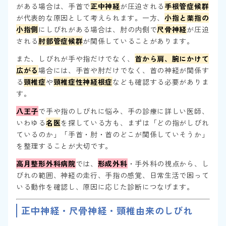
がある場合は、手首で
正中神経
が圧迫される
手根管症候群
が代表的な原因として考えられます。一方、
小指と薬指の
小指側
にしびれがある場合は、肘の内側で
尺骨神経
が圧迫
される
肘部管症候群
が関係していることがあります。
また、しびれが手や指だけでなく、
首から肩、腕にかけて
広がる
場合には、手首や肘だけでなく、首の神経が関係す
る
頸椎症
や
頸椎症性神経根症
なども確認する必要がありま
す。
八王子
で手や指のしびれに悩み、手の診療に詳しい医師、
いわゆる
名医
を探している方も、まずは「どの指がしびれ
ているのか」「手首・肘・首のどこが関係していそうか」
を整理することが大切です。
高月整形外科病院
では、
形成外科
・手外科の視点から、し
びれの範囲、神経の走行、手指の感覚、日常生活で困って
いる動作を確認し、原因に応じた診断につなげます。
正中神経・尺骨神経・頸椎由来のしびれ