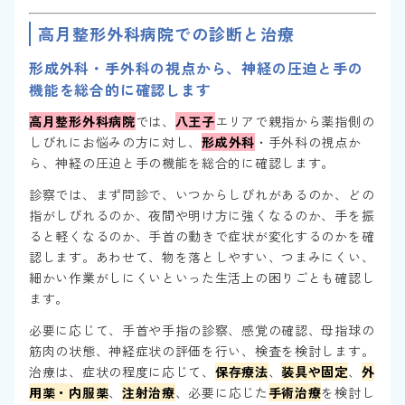
高月整形外科病院での診断と治療
形成外科・手外科の視点から、神経の圧迫と手の
機能を総合的に確認します
高月整形外科病院
では、
八王子
エリアで親指から薬指側の
しびれにお悩みの方に対し、
形成外科
・手外科の視点か
ら、神経の圧迫と手の機能を総合的に確認します。
診察では、まず問診で、いつからしびれがあるのか、どの
指がしびれるのか、夜間や明け方に強くなるのか、手を振
ると軽くなるのか、手首の動きで症状が変化するのかを確
認します。あわせて、物を落としやすい、つまみにくい、
細かい作業がしにくいといった生活上の困りごとも確認し
ます。
必要に応じて、手首や手指の診察、感覚の確認、母指球の
筋肉の状態、神経症状の評価を行い、検査を検討します。
治療は、症状の程度に応じて、
保存療法
、
装具や固定
、
外
用薬・内服薬
、
注射治療
、必要に応じた
手術治療
を検討し