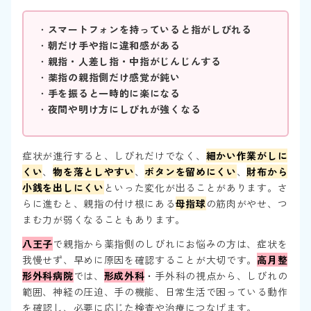
・
スマートフォンを持っていると指がしびれる
・
朝だけ手や指に違和感がある
・
親指・人差し指・中指がじんじんする
・
薬指の親指側だけ感覚が鈍い
・
手を振ると一時的に楽になる
・
夜間や明け方にしびれが強くなる
症状が進行すると、しびれだけでなく、
細かい作業がしに
くい
、
物を落としやすい
、
ボタンを留めにくい
、
財布から
小銭を出しにくい
といった変化が出ることがあります。さ
らに進むと、親指の付け根にある
母指球
の筋肉がやせ、つ
まむ力が弱くなることもあります。
八王子
で親指から薬指側のしびれにお悩みの方は、症状を
我慢せず、早めに原因を確認することが大切です。
高月整
形外科病院
では、
形成外科
・手外科の視点から、しびれの
範囲、神経の圧迫、手の機能、日常生活で困っている動作
を確認し、必要に応じた検査や治療につなげます。