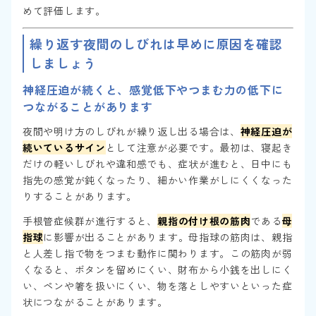
めて評価します。
繰り返す夜間のしびれは早めに原因を確認
しましょう
神経圧迫が続くと、感覚低下やつまむ力の低下に
つながることがあります
夜間や明け方のしびれが繰り返し出る場合は、
神経圧迫が
続いているサイン
として注意が必要です。最初は、寝起き
だけの軽いしびれや違和感でも、症状が進むと、日中にも
指先の感覚が鈍くなったり、細かい作業がしにくくなった
りすることがあります。
手根管症候群が進行すると、
親指の付け根の筋肉
である
母
指球
に影響が出ることがあります。母指球の筋肉は、親指
と人差し指で物をつまむ動作に関わります。この筋肉が弱
くなると、ボタンを留めにくい、財布から小銭を出しにく
い、ペンや箸を扱いにくい、物を落としやすいといった症
状につながることがあります。