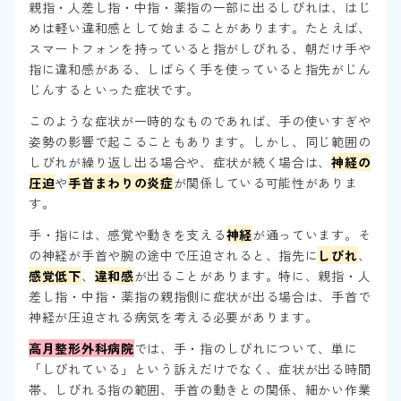
親指・人差し指・中指・薬指の一部に出るしびれは、はじ
めは軽い違和感として始まることがあります。たとえば、
スマートフォンを持っていると指がしびれる、朝だけ手や
指に違和感がある、しばらく手を使っていると指先がじん
じんするといった症状です。
このような症状が一時的なものであれば、手の使いすぎや
姿勢の影響で起こることもあります。しかし、同じ範囲の
しびれが繰り返し出る場合や、症状が続く場合は、
神経の
圧迫
や
手首まわりの炎症
が関係している可能性がありま
す。
手・指には、感覚や動きを支える
神経
が通っています。そ
の神経が手首や腕の途中で圧迫されると、指先に
しびれ
、
感覚低下
、
違和感
が出ることがあります。特に、親指・人
差し指・中指・薬指の親指側に症状が出る場合は、手首で
神経が圧迫される病気を考える必要があります。
高月整形外科病院
では、手・指のしびれについて、単に
「しびれている」という訴えだけでなく、症状が出る時間
帯、しびれる指の範囲、手首の動きとの関係、細かい作業