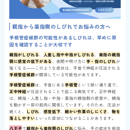
親指から薬指側のしびれでお悩みの方へ
手根管症候群の可能性があるしびれは、早めに原
因を確認することが大切です
親指がしびれる
、
人差し指や中指がしびれる
、
薬指の親指
側に感覚の低下がある
、夜間や明け方に
手・指のしびれ
が
強くなる――このような症状は、手首で神経が圧迫される
手根管症候群
が関係している可能性があります。
手根管症候群
は、手首にある
手根管
という狭い通り道で、
正中神経
が圧迫されることで起こる病気です。正中神経
は、親指・人差し指・中指・薬指の親指側の感覚や、親指
を動かす一部の筋肉に関係しています。そのため、圧迫が
続くと、
しびれ
、
感覚低下
、
細かい作業のしにくさ
、
物を
落としやすい
といった症状につながることがあります。
八王子
で
親指から薬指側のしびれ
に悩み、手の症状を相談