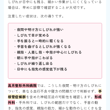
しびれが日中にも残る、細かい作業がしにくくなっている
場合は、早めに診察で確認することが大切です。
注意したい症状は、次の通りです。
・
夜間や明け方にしびれが強い
・
しびれで目が覚める
・
手を振ると一時的に軽くなる
・
手首を曲げるとしびれが強くなる
・
親指・人差し指・中指が中心にしびれる
・
朝に手や指がこわばる
・
しびれが繰り返し出る
・
日中にも指先の感覚低下が残る
高月整形外科病院
では、こうした夜間・明け方のしびれに
ついて、単なる血行不良や寝方の問題だけで判断せず、
手
根管症候群
を含めた神経圧迫の可能性を確認します。
形成
外科
・手外科では、しびれの範囲だけでなく、手首の動
き、指先の感覚、親指の筋力、細かな動作のしにくさも含