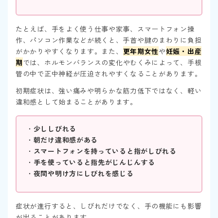
たとえば、手をよく使う仕事や家事、スマートフォン操
作、パソコン作業などが続くと、手首や腱のまわりに負担
がかかりやすくなります。また、
更年期女性
や
妊娠・出産
期
では、ホルモンバランスの変化やむくみによって、手根
管の中で正中神経が圧迫されやすくなることがあります。
初期症状は、強い痛みや明らかな筋力低下ではなく、軽い
違和感として始まることがあります。
・
少ししびれる
・
朝だけ違和感がある
・
スマートフォンを持っていると指がしびれる
・
手を使っていると指先がじんじんする
・
夜間や明け方にしびれを感じる
症状が進行すると、しびれだけでなく、手の機能にも影響
が出ることがあります。