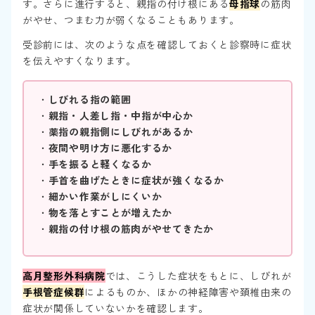
す。さらに進行すると、親指の付け根にある
母指球
の筋肉
がやせ、つまむ力が弱くなることもあります。
受診前には、次のような点を確認しておくと診察時に症状
を伝えやすくなります。
・
しびれる指の範囲
・
親指・人差し指・中指が中心か
・
薬指の親指側にしびれがあるか
・
夜間や明け方に悪化するか
・
手を振ると軽くなるか
・
手首を曲げたときに症状が強くなるか
・
細かい作業がしにくいか
・
物を落とすことが増えたか
・
親指の付け根の筋肉がやせてきたか
高月整形外科病院
では、こうした症状をもとに、しびれが
手根管症候群
によるものか、ほかの神経障害や頚椎由来の
症状が関係していないかを確認します。