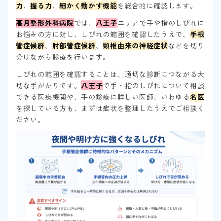
力
、
握る力
、
細かく動かす機能
を総合的に確認します。
高月整形外科病院
では、
八王子
エリアで手や指のしびれに
お悩みの方に対し、しびれの範囲を確認したうえで、
手根
管症候群
、
肘部管症候群
、
頸椎由来の神経症状
などを切り
分けながら診療を行います。
しびれの範囲を確認することは、適切な診断につながる大
切な手がかりです。
八王子
で手・指のしびれについて相談
できる医療機関や、手の診療に詳しい医師、いわゆる
名医
を探している方も、まずは症状を整理したうえでご相談く
ださい。