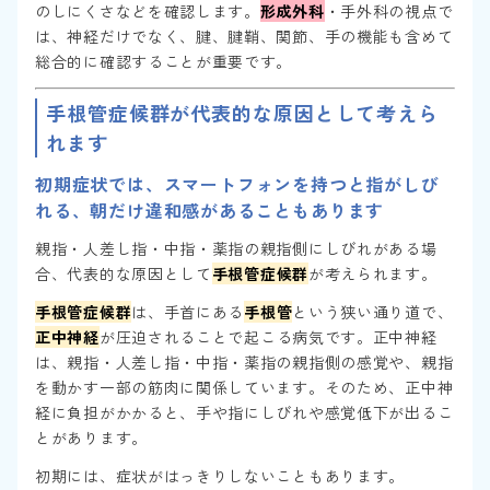
のしにくさなどを確認します。
形成外科
・手外科の視点で
は、神経だけでなく、腱、腱鞘、関節、手の機能も含めて
総合的に確認することが重要です。
手根管症候群が代表的な原因として考えら
れます
初期症状では、スマートフォンを持つと指がしび
れる、朝だけ違和感があることもあります
親指・人差し指・中指・薬指の親指側にしびれがある場
合、代表的な原因として
手根管症候群
が考えられます。
手根管症候群
は、手首にある
手根管
という狭い通り道で、
正中神経
が圧迫されることで起こる病気です。正中神経
は、親指・人差し指・中指・薬指の親指側の感覚や、親指
を動かす一部の筋肉に関係しています。そのため、正中神
経に負担がかかると、手や指にしびれや感覚低下が出るこ
とがあります。
初期には、症状がはっきりしないこともあります。