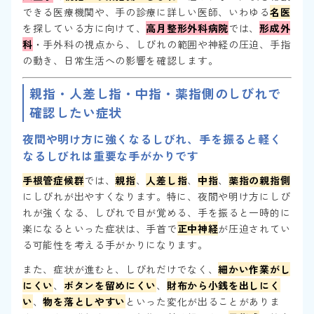
できる医療機関や、手の診療に詳しい医師、いわゆる
名医
を探している方に向けて、
高月整形外科病院
では、
形成外
科
・手外科の視点から、しびれの範囲や神経の圧迫、手指
の動き、日常生活への影響を確認します。
親指・人差し指・中指・薬指側のしびれで
確認したい症状
夜間や明け方に強くなるしびれ、手を振ると軽く
なるしびれは重要な手がかりです
手根管症候群
では、
親指
、
人差し指
、
中指
、
薬指の親指側
にしびれが出やすくなります。特に、夜間や明け方にしび
れが強くなる、しびれで目が覚める、手を振ると一時的に
楽になるといった症状は、手首で
正中神経
が圧迫されてい
る可能性を考える手がかりになります。
また、症状が進むと、しびれだけでなく、
細かい作業がし
にくい
、
ボタンを留めにくい
、
財布から小銭を出しにく
い
、
物を落としやすい
といった変化が出ることがありま