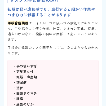
初期は軽い違和感でも、進行すると細かい作業や
つまむ力に影響することがあります
手根管症候群
は、原因が一つに限られる病気ではありませ
ん。手や指をよく使う作業、体質、ホルモン変化、持病、
過去のけがなど、複数の要因が関係して起こることがあり
ます。
手根管症候群のリスク因子としては、次のようなものがあ
ります。
・
手の使いすぎ
・
更年期女性
・
妊娠・出産期
・
糖尿病
・
透析
・
関節リウマチ
・
腫瘍
・
過去のけが