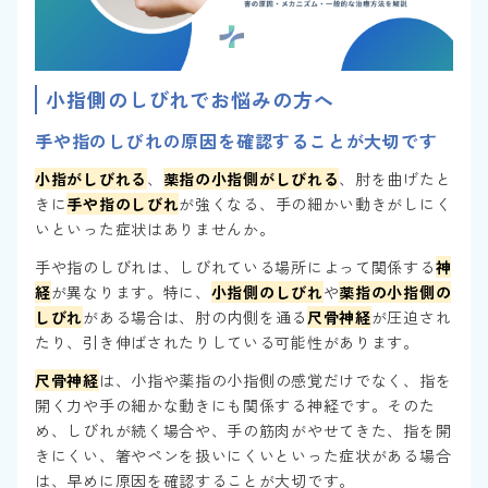
小指側のしびれでお悩みの方へ
手や指のしびれの原因を確認することが大切です
小指がしびれる
、
薬指の小指側がしびれる
、肘を曲げたと
きに
手や指のしびれ
が強くなる、手の細かい動きがしにく
いといった症状はありませんか。
手や指のしびれは、しびれている場所によって関係する
神
経
が異なります。特に、
小指側のしびれ
や
薬指の小指側の
しびれ
がある場合は、肘の内側を通る
尺骨神経
が圧迫され
たり、引き伸ばされたりしている可能性があります。
尺骨神経
は、小指や薬指の小指側の感覚だけでなく、指を
開く力や手の細かな動きにも関係する神経です。そのた
め、しびれが続く場合や、手の筋肉がやせてきた、指を開
きにくい、箸やペンを扱いにくいといった症状がある場合
は、早めに原因を確認することが大切です。