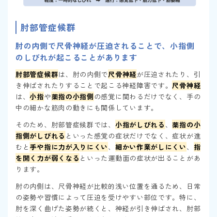
肘部管症候群
肘の内側で尺骨神経が圧迫されることで、小指側
のしびれが起こることがあります
肘部管症候群
は、肘の内側で
尺骨神経
が圧迫されたり、引
き伸ばされたりすることで起こる神経障害です。
尺骨神経
は、
小指
や
薬指の小指側
の感覚に関わるだけでなく、手の
中の細かな筋肉の動きにも関係しています。
そのため、肘部管症候群では、
小指がしびれる
、
薬指の小
指側がしびれる
といった感覚の症状だけでなく、症状が進
むと
手や指に力が入りにくい
、
細かい作業がしにくい
、
指
を開く力が弱くなる
といった運動面の症状が出ることがあ
ります。
肘の内側は、尺骨神経が比較的浅い位置を通るため、日常
の姿勢や習慣によって圧迫を受けやすい部位です。特に、
肘を深く曲げた姿勢が続くと、神経が引き伸ばされ、肘部