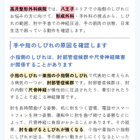
高月整形外科病院
では、
八王子
エリアで小指側のしびれに
お悩みの方に向けて、
形成外科
・手外科の視点から、しび
れの範囲、肘や手首での神経圧迫、手の筋肉の状態、日常
生活で困っている動作を確認します。
手や指のしびれの原因を確認します
小指側のしびれは、肘部管症候群や尺骨神経障害
が関係することがあります
小指のしびれ
や
薬指の小指側のしびれ
で代表的に考えられ
る病気の一つが、
肘部管症候群
です。肘部管症候群は、肘
の内側で
尺骨神経
が慢性的に圧迫されたり、牽引されたり
することで起こる神経障害です。
肘を長時間曲げる姿勢、机に肘をつく習慣、電話やスマー
トフォンを持つ姿勢、運転中に肘を曲げ続ける姿勢などに
よって、尺骨神経に負担がかかることがあります。その結
果、
肘を曲げるとしびれが強くなる
、小指や薬指の小指側
にしびれが出る、手の細かい動きがしにくくなるといった