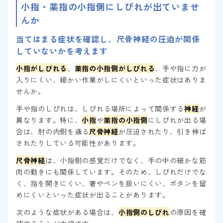
小指・薬指の小指側にしびれが出ていませ
んか
当てはまる症状を確認し、尺骨神経の圧迫が関係
していないかを考えます
小指がしびれる
、
薬指の小指側がしびれる
、手や指に力が
入りにくい、細かい作業がしにくいといった症状はありま
せんか。
手や指のしびれは、しびれる場所によって関係する
神経
が
異なります。特に、
小指
や
薬指の小指側
にしびれが出る場
合は、肘の内側を通る
尺骨神経
が圧迫されたり、引き伸ば
されたりしている可能性があります。
尺骨神経
は、小指側の感覚だけでなく、手の中の細かな筋
肉の動きにも関係しています。そのため、しびれだけでな
く、指を開きにくい、箸やペンを扱いにくい、ボタンを留
めにくいといった症状が出ることがあります。
次のような症状がある場合は、
小指側のしびれ
の原因を確