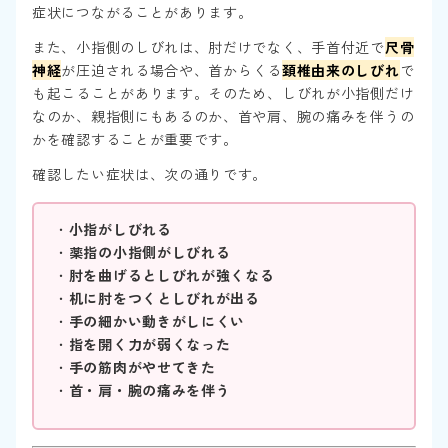
症状につながることがあります。
また、小指側のしびれは、肘だけでなく、手首付近で
尺骨
神経
が圧迫される場合や、首からくる
頚椎由来のしびれ
で
も起こることがあります。そのため、しびれが小指側だけ
なのか、親指側にもあるのか、首や肩、腕の痛みを伴うの
かを確認することが重要です。
確認したい症状は、次の通りです。
・
小指がしびれる
・
薬指の小指側がしびれる
・
肘を曲げるとしびれが強くなる
・
机に肘をつくとしびれが出る
・
手の細かい動きがしにくい
・
指を開く力が弱くなった
・
手の筋肉がやせてきた
・
首・肩・腕の痛みを伴う