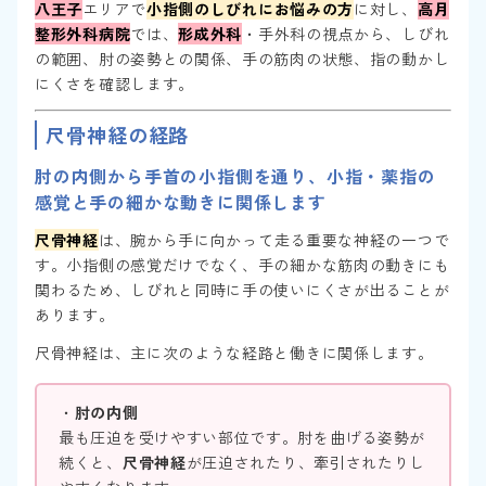
八王子
エリアで
小指側のしびれにお悩みの方
に対し、
高月
整形外科病院
では、
形成外科
・手外科の視点から、しびれ
の範囲、肘の姿勢との関係、手の筋肉の状態、指の動かし
にくさを確認します。
尺骨神経の経路
肘の内側から手首の小指側を通り、小指・薬指の
感覚と手の細かな動きに関係します
尺骨神経
は、腕から手に向かって走る重要な神経の一つで
す。小指側の感覚だけでなく、手の細かな筋肉の動きにも
関わるため、しびれと同時に手の使いにくさが出ることが
あります。
尺骨神経は、主に次のような経路と働きに関係します。
・
肘の内側
最も圧迫を受けやすい部位です。肘を曲げる姿勢が
続くと、
尺骨神経
が圧迫されたり、牽引されたりし