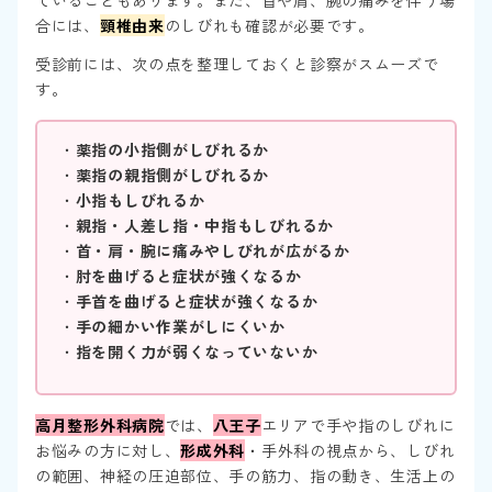
ていることもあります。また、首や肩、腕の痛みを伴う場
合には、
頸椎由来
のしびれも確認が必要です。
受診前には、次の点を整理しておくと診察がスムーズで
す。
・
薬指の小指側がしびれるか
・
薬指の親指側がしびれるか
・
小指もしびれるか
・
親指・人差し指・中指もしびれるか
・
首・肩・腕に痛みやしびれが広がるか
・
肘を曲げると症状が強くなるか
・
手首を曲げると症状が強くなるか
・
手の細かい作業がしにくいか
・
指を開く力が弱くなっていないか
高月整形外科病院
では、
八王子
エリアで手や指のしびれに
お悩みの方に対し、
形成外科
・手外科の視点から、しびれ
の範囲、神経の圧迫部位、手の筋力、指の動き、生活上の