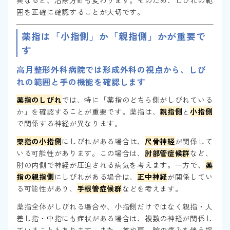
異なると、治療方針も変わります。そのため、しびれの範
囲を正確に確認することが大切です。
薬指は「小指側」か「親指側」かが重要で
す
高月整形外科病院では形成外科の視点から、しび
れの範囲と手の機能を確認します
薬指のしびれ
では、特に「薬指のどちら側がしびれている
か」を確認することが重要です。薬指は、
親指側
と
小指側
で関係する神経が異なります。
薬指の小指側
にしびれがある場合は、
尺骨神経
が関係して
いる可能性があります。この場合は、
肘部管症候群
など、
肘の内側で神経が圧迫される病気を考えます。一方で、
薬
指の親指側
にしびれがある場合は、
正中神経
が関係してい
る可能性があり、
手根管症候群
などを考えます。
薬指全体がしびれる場合や、小指側だけではなく親指・人
差し指・中指にも症状がある場合は、複数の神経が関係し