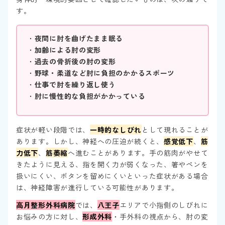
す。
・
夜間に肘を曲げたまま眠る
・
加齢による肘の変形
・
過去の骨折後の肘の変形
・
野球・柔道など肘に負担のかかるスポーツ
・
仕事で肘を繰り返し使う
・
肘に慢性的な負担がかかっている
症状が軽い段階では、
一時的なしびれ
として現れることが
あります。しかし、神経への圧迫が続くと、
感覚低下
、
筋
力低下
、
筋萎縮
へ進むことがあります。手の筋肉がやせて
きたように見える、指を開く力が弱くなった、箸やペンを
扱いにくい、ボタンを留めにくいといった症状がある場合
は、神経障害が進行している可能性があります。
高月整形外科病院
では、
八王子
エリアで小指側のしびれに
お悩みの方に対し、
形成外科
・手外科の視点から、肘の変