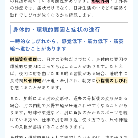
の負担が続いている可能性があります。
形成外科
・手外科
の診療では、症状だけでなく、日常生活の中でどの姿勢や
動作でしびれが強くなるかも確認します。
身体的・環境的要因と症状の進行
一時的なしびれから、感覚低下・筋力低下・筋萎
縮へ進むことがあります
肘部管症候群
は、日常の姿勢だけでなく、身体的な要因や
環境的な要因によっても起こることがあります。たとえ
ば、夜間に肘を曲げたまま眠る習慣がある場合、睡眠中に
長時間
尺骨神経
が圧迫・牽引され、朝方に
小指側のしびれ
を感じることがあります。
また、加齢による肘の変形や、過去の骨折後の変形がある
場合、肘の内側で尺骨神経が圧迫されやすくなることがあ
ります。野球や柔道など、肘に負担のかかるスポーツを続
けている方や、仕事で肘を繰り返し使う方でも、尺骨神経
への負担が蓄積することがあります。
身体的・環境的要因として確認したいものは、次の通りで