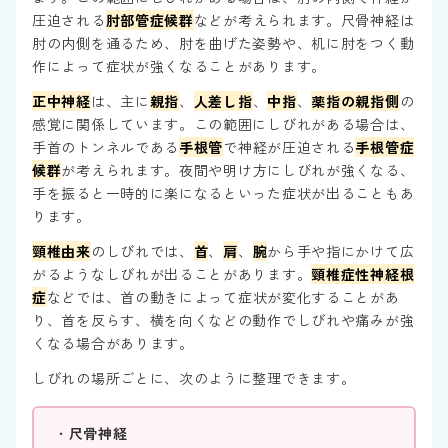
圧迫される
肘部管症候群
などが考えられます。尺骨神経は
肘の内側を通るため、肘を曲げた姿勢や、机に肘をつく動
作によって症状が強くなることがあります。
正中神経
は、主に
親指
、
人差し指
、
中指
、
薬指の親指側
の
感覚に関係しています。この範囲にしびれがある場合は、
手首のトンネルである
手根管
で神経が圧迫される
手根管症
候群
が考えられます。夜間や明け方にしびれが強くなる、
手を振ると一時的に楽になるといった症状が出ることもあ
ります。
頸椎由来
のしびれでは、
首
、
肩
、
腕
から手や指にかけて広
がるようなしびれが出ることがあります。
頸椎症性神経根
症
などでは、首の動きによって症状が変化することがあ
り、首を反らす、横を向くなどの動作でしびれや痛みが強
くなる場合があります。
しびれの場所ごとに、次のように整理できます。
・
尺骨神経