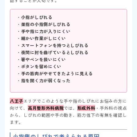
認することが大切です。
・
小指がしびれる
・
薬指の小指側がしびれる
・
手や指に力が入りにくい
・
細かい作業がしにくい
・
スマートフォンを持つとしびれる
・
夜間に肘を曲げているとしびれる
・
箸やペンを扱いにくい
・
ボタンを留めにくい
・
手の筋肉がやせてきたように見える
・
指を開く力が弱くなった
八王子
エリアでこのような手や指のしびれにお悩みの方に
向けて、
高月整形外科病院
では、
形成外科
・手外科の視点
から、しびれの範囲や手の動き、筋力低下の有無を確認し
ます。
小指側のしびれで考えられる原因