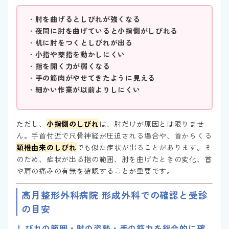
・
肘を曲げるとしびれが強くなる
・
夜間に肘を曲げていると小指側がしびれる
・
机に肘をつくとしびれが出る
・
小指や薬指を動かしにくい
・
指を開く力が弱くなる
・
手の筋肉がやせてきたように見える
・
細かい作業が以前よりしにくい
ただし、
小指側のしびれ
は、肘だけが原因とは限りませ
ん。手首付近で尺骨神経が圧迫される場合や、首からくる
頚椎由来のしびれ
でも似た症状が出ることがあります。そ
のため、症状が出る指の範囲、肘を曲げたときの変化、首
や肩の痛みの有無を確認することが重要です。
高月整形外科病院 形成外科での確認と受診
の目安
しびれの範囲・肘の姿勢・手の筋力を総合的に確