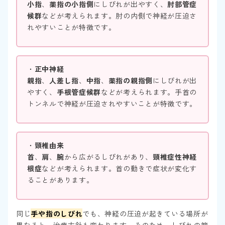
小指
、
薬指の小指側
にしびれが出やすく、
肘部管症
候群
などが考えられます。肘の内側で神経が圧迫さ
れやすいことが特徴です。
・
正中神経
親指
、
人差し指
、
中指
、
薬指の親指側
にしびれが出
やすく、
手根管症候群
などが考えられます。手首の
トンネルで神経が圧迫されやすいことが特徴です。
・
頸椎由来
首
、
肩
、
腕
から広がるしびれがあり、
頸椎症性神経
根症
などが考えられます。首の動きで症状が変化す
ることがあります。
同じ
手や指のしびれ
でも、神経の圧迫が起きている場所が