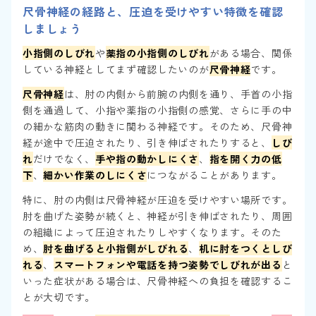
尺骨神経の経路と、圧迫を受けやすい特徴を確認
しましょう
小指側のしびれ
や
薬指の小指側のしびれ
がある場合、関係
している神経としてまず確認したいのが
尺骨神経
です。
尺骨神経
は、肘の内側から前腕の内側を通り、手首の小指
側を通過して、小指や薬指の小指側の感覚、さらに手の中
の細かな筋肉の動きに関わる神経です。そのため、尺骨神
経が途中で圧迫されたり、引き伸ばされたりすると、
しび
れ
だけでなく、
手や指の動かしにくさ
、
指を開く力の低
下
、
細かい作業のしにくさ
につながることがあります。
特に、肘の内側は尺骨神経が圧迫を受けやすい場所です。
肘を曲げた姿勢が続くと、神経が引き伸ばされたり、周囲
の組織によって圧迫されたりしやすくなります。そのた
め、
肘を曲げると小指側がしびれる
、
机に肘をつくとしび
れる
、
スマートフォンや電話を持つ姿勢でしびれが出る
と
いった症状がある場合は、尺骨神経への負担を確認するこ
とが大切です。