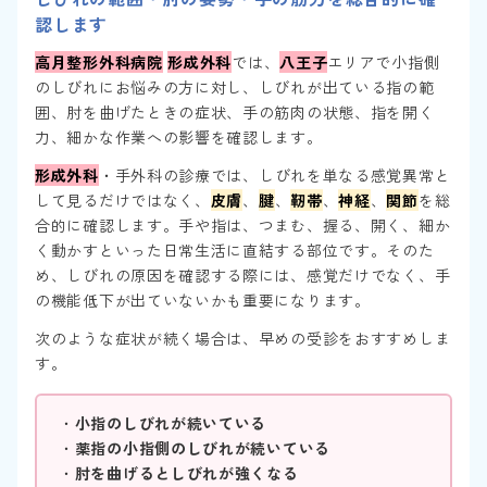
認します
高月整形外科病院
形成外科
では、
八王子
エリアで小指側
のしびれにお悩みの方に対し、しびれが出ている指の範
囲、肘を曲げたときの症状、手の筋肉の状態、指を開く
力、細かな作業への影響を確認します。
形成外科
・手外科の診療では、しびれを単なる感覚異常と
して見るだけではなく、
皮膚
、
腱
、
靭帯
、
神経
、
関節
を総
合的に確認します。手や指は、つまむ、握る、開く、細か
く動かすといった日常生活に直結する部位です。そのた
め、しびれの原因を確認する際には、感覚だけでなく、手
の機能低下が出ていないかも重要になります。
次のような症状が続く場合は、早めの受診をおすすめしま
す。
・
小指のしびれが続いている
・
薬指の小指側のしびれが続いている
・
肘を曲げるとしびれが強くなる