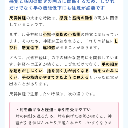
感覚と筋肉の動きの両方に関係するため、しびれ
だけでなく手の機能低下にも注意が必要です
尺骨神経
の大きな特徴は、
感覚
と
筋肉の動き
の両方に関係
していることです。
まず、尺骨神経は
小指
や
薬指の小指側
の感覚に関わってい
ます。そのため、神経が圧迫されると、これらの部位に
し
びれ
、
感覚低下
、
違和感
が出ることがあります。
さらに、尺骨神経は手の中の細かな筋肉にも関係していま
す。神経への圧迫が続くと、しびれだけでなく、
手の細か
な動きがしにくい
、
指を開く力が弱くなる
、
物をつかみに
くい
、
手の筋肉がやせてきたように見える
といった症状が
出ることがあります。
尺骨神経で注意したい特徴は、次の通りです。
・
肘を曲げると圧迫・牽引を受けやすい
肘の内側を通るため、肘を曲げた姿勢が続くと、神
経が引き伸ばされたり圧迫されたりしやすくなりま