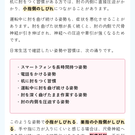
机に肘をつく習慣がある方では、肘の内側に直接圧迫がか
かり、
小指側のしびれ
につながることがあります。
運転中に肘を曲げ続ける姿勢も、症状を悪化させることが
あります。肘を曲げた状態が長く続くと、肘の内側で尺骨
神経が引き伸ばされ、神経への圧迫や牽引が強くなるため
です。
日常生活で確認したい姿勢や習慣は、次の通りです。
・
スマートフォンを長時間持つ姿勢
・
電話をかける姿勢
・
机に肘をつく習慣
・
運転中に肘を曲げ続ける姿勢
・
肘を深く曲げたまま作業する姿勢
・
肘の内側を圧迫する姿勢
このような姿勢で
小指がしびれる
、
薬指の小指側がしびれ
る
、手や指に力が入りにくいと感じる場合は、尺骨神経へ