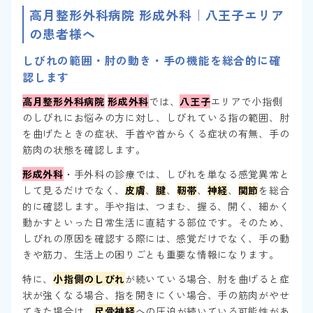
高月整形外科病院 形成外科｜八王子エリア
の患者様へ
しびれの範囲・肘の動き・手の機能を総合的に確
認します
高月整形外科病院
形成外科
では、
八王子
エリアで小指側
のしびれにお悩みの方に対し、しびれている指の範囲、肘
を曲げたときの症状、手首や首からくる症状の有無、手の
筋肉の状態を確認します。
形成外科
・手外科の診療では、しびれを単なる感覚異常と
して見るだけでなく、
皮膚
、
腱
、
靭帯
、
神経
、
関節
を総合
的に確認します。手や指は、つまむ、握る、開く、細かく
動かすといった日常生活に直結する部位です。そのため、
しびれの原因を確認する際には、感覚だけでなく、手の動
きや筋力、生活上の困りごとも重要な情報になります。
特に、
小指側のしびれ
が続いている場合、肘を曲げると症
状が強くなる場合、指を開きにくい場合、手の筋肉がやせ
てきた場合は、
尺骨神経
への圧迫が続いている可能性があ