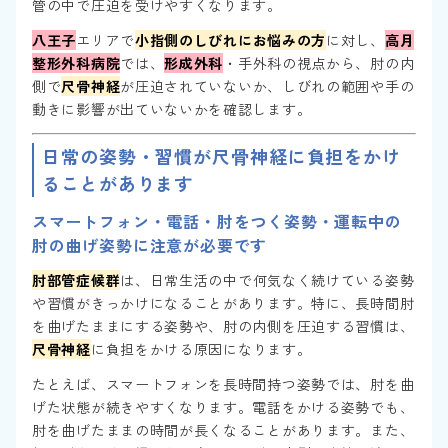
管の中で圧迫を受けやすくなります。
八王子
エリアで
小指側のしびれにお悩みの方
に対し、
高月
整形外科病院
では、
形成外科
・手外科の視点から、肘の内
側で
尺骨神経
が圧迫されていないか、しびれの範囲や手の
動きに影響が出ていないかを確認します。
日常の姿勢・習慣が尺骨神経に負担をかけ
ることがあります
スマートフォン・電話・肘をつく姿勢・運転中の
肘の曲げ姿勢に注意が必要です
肘部管症候群
は、日常生活の中で何気なく続けている姿勢
や習慣がきっかけになることがあります。特に、長時間肘
を曲げたままにする姿勢や、肘の内側を圧迫する習慣は、
尺骨神経
に負担をかける原因になります。
たとえば、スマートフォンを長時間持つ姿勢では、肘を曲
げた状態が続きやすくなります。電話をかける姿勢でも、
肘を曲げたままの時間が長くなることがあります。また、