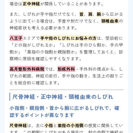
場合は
正中神経
が関係していることがあります。
また、しびれが手や指だけでなく、
首
、
肩
、
腕
から広がる
ように出ている場合は、手首や肘だけでなく、
頸椎由来
の
神経症状も考える必要があります。
八王子
エリアで
手や指のしびれにお悩みの方
は、受診前に
「どの指がしびれるか」「しびれは手のひら側か、手の甲
側か」「薬指の小指側か親指側か」を整理しておくと、診
察時に原因を確認しやすくなります。
高月整形外科病院
では、
形成外科
・手外科の視点から、し
びれの範囲、神経の走行、手や指の動き、生活上の困りご
とを総合的に確認します。
尺骨神経・正中神経・頸椎由来のしびれ
小指側・親指側・首から腕に広がるしびれで、確
認するポイントが異なります
尺骨神経
は、主に
小指
と
薬指の小指側
の感覚に関係してい
ます。この範囲にしびれがある場合は、肘の内側で神経が