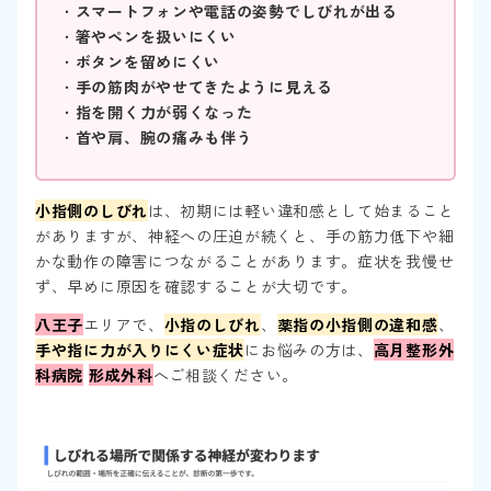
・
スマートフォンや電話の姿勢でしびれが出る
・
箸やペンを扱いにくい
・
ボタンを留めにくい
・
手の筋肉がやせてきたように見える
・
指を開く力が弱くなった
・
首や肩、腕の痛みも伴う
小指側のしびれ
は、初期には軽い違和感として始まること
がありますが、神経への圧迫が続くと、手の筋力低下や細
かな動作の障害につながることがあります。症状を我慢せ
ず、早めに原因を確認することが大切です。
八王子
エリアで、
小指のしびれ
、
薬指の小指側の違和感
、
手や指に力が入りにくい症状
にお悩みの方は、
高月整形外
科病院
形成外科
へご相談ください。