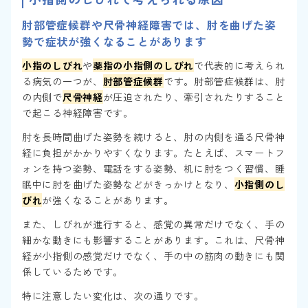
肘部管症候群や尺骨神経障害では、肘を曲げた姿
勢で症状が強くなることがあります
小指のしびれ
や
薬指の小指側のしびれ
で代表的に考えられ
る病気の一つが、
肘部管症候群
です。肘部管症候群は、肘
の内側で
尺骨神経
が圧迫されたり、牽引されたりすること
で起こる神経障害です。
肘を長時間曲げた姿勢を続けると、肘の内側を通る尺骨神
経に負担がかかりやすくなります。たとえば、スマートフ
ォンを持つ姿勢、電話をする姿勢、机に肘をつく習慣、睡
眠中に肘を曲げた姿勢などがきっかけとなり、
小指側のし
びれ
が強くなることがあります。
また、しびれが進行すると、感覚の異常だけでなく、手の
細かな動きにも影響することがあります。これは、尺骨神
経が小指側の感覚だけでなく、手の中の筋肉の動きにも関
係しているためです。
特に注意したい変化は、次の通りです。